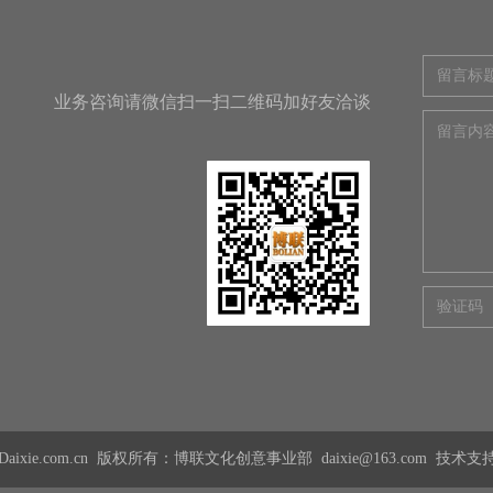
业务咨询请微信扫一扫二维码加好友洽谈
7@Daixie.com.cn 版权所有：博联文化创意事业部 daixie@163.com 技