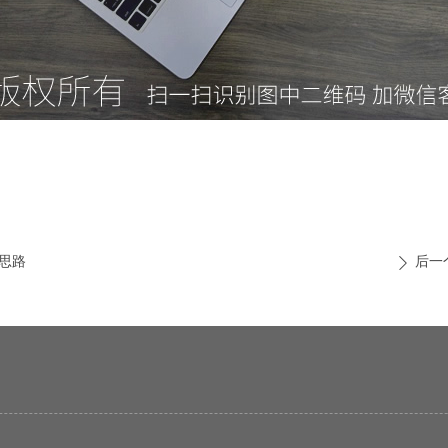
思路
后一
ꄲ