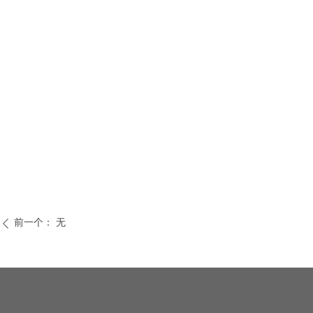
前一个：
无
ꄴ