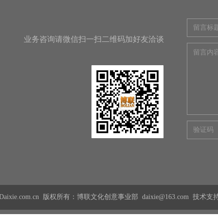
业务咨询请微信扫一扫二维码加好友洽谈
7@Daixie.com.cn 版权所有：博联文化创意事业部 daixie@163.com 技